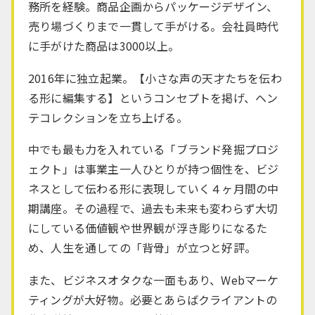
務所を経験。
商品企画からパッケージデザイン、
売り場づくりまで一貫して手がける。
会社員時代
に手がけた商品は3000以上。
2016年に独立起業。
【小さな声の天才たちを伝わ
る形に編集する】というコンセプトを掲げ、
ヘン
テコレクションを立ち上げる。
中でも最も力を入れている「ブランド発掘プロジ
ェクト」は
事業主一人ひとりが持つ個性を、
ビジ
ネスとして伝わる形に表現していく４ヶ月間の中
期講座。
その過程で、過去も未来も変わらず
大切
にしている価値観や世界観が浮き彫りになるた
め、
人生を通しての「背骨」が立つと好評。
また、ビジネスオタクな一面もあり、Webマーケ
ティングが大好物。
必要とあらばクライアントの